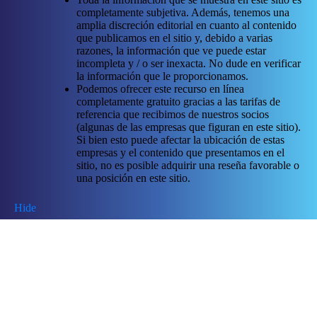
completamente subjetiva. Además, tenemos una
amplia discreción editorial en cuanto al contenido
que publicamos en el sitio y, debido a varias
razones, la información que ve puede estar
incompleta y / o ser inexacta. No dude en verificar
la información que le proporcionamos.
Podemos ofrecer este recurso en línea
completamente gratuito gracias a las tarifas de
referencia que recibimos de nuestros socios
(algunas de las empresas que figuran en este sitio).
Si bien esto puede afectar la ubicación de estas
empresas y el contenido que presentamos en el
sitio, no es posible adquirir una reseña favorable o
una posición en este sitio.
Hide