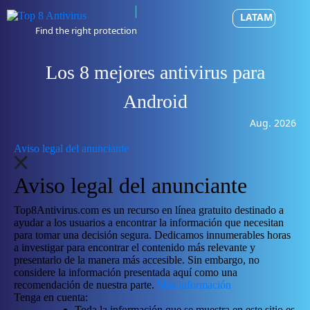
LATAM
Find the right protection
Los 8 mejores antivirus para
Android
Aug. 2026
Aviso legal del anunciante
Aviso legal del anunciante
Top8Antivirus.com es un recurso en línea gratuito destinado a
ayudar a los usuarios a encontrar la información que necesitan
para tomar una decisión segura. Dedicamos innumerables horas
a investigar para encontrar el contenido más relevante y
presentarlo de la manera más accesible. Sin embargo, no
considere la información presentada aquí como una
recomendación de nuestra parte.
Más información
Tenga en cuenta:
Toda la información que se muestra en este sitio es